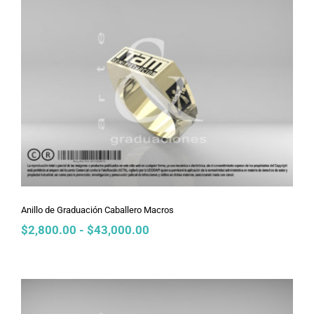
$2,800.00
hasta
$43,000.00
Anillo de Graduación Caballero
Macros
Anillo de Graduación Caballero Macros
Rango
$
2,800.00
-
$
43,000.00
de
precios:
desde
$2,800.00
hasta
$43,000.00