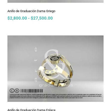
Anillo de Graduación Dama Griego
Rango
$
2,800.00
-
$
27,500.00
de
precios:
desde
$2,800.00
hasta
$27,500.00
Anillo de Graduación Dama Enlace
Anillo de Graduación Dama Enlace