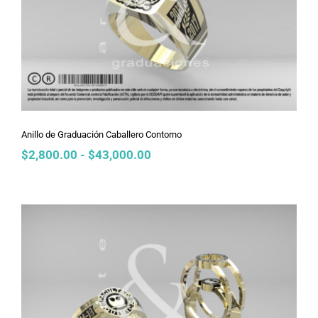
Anillo de Graduación Caballero
Contorno
Anillo de Graduación Caballero Contorno
Rango
$
2,800.00
-
$
43,000.00
de
precios:
desde
$2,800.00
hasta
$43,000.00
Anillo de Graduación Dama Bulgari