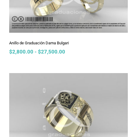
Anillo de Graduación Dama Bulgari
Rango
$
2,800.00
-
$
27,500.00
de
precios:
desde
$2,800.00
hasta
$27,500.00
Anillo de Graduación Caballero
Armani