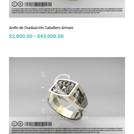
Anillo de Graduación Caballero Armani
Rango
$
2,800.00
-
$
43,000.00
de
precios:
desde
$2,800.00
hasta
$43,000.00
Anillo de Graduación Dama Griego