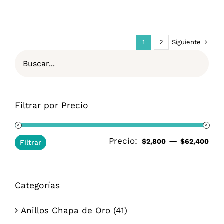
de
precios:
desde
$3,600.00
Siguiente
1
2
hasta
$62,400.00
Filtrar por Precio
Precio:
—
Pre
Pre
$2,800
$62,400
Filtrar
mí
má
Categorías
Anillos Chapa de Oro
(41)