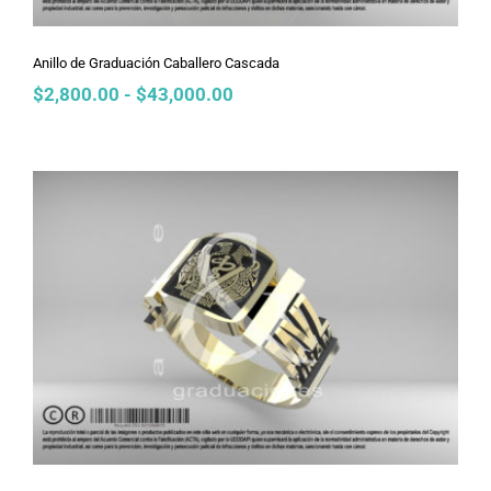
Anillo de Graduación Caballero Cascada
Rango
$
2,800.00
-
$
43,000.00
de
precios:
desde
$2,800.00
hasta
$43,000.00
Anillo de Graduación Caballero
Calado