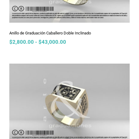
Anillo de Graduación Caballero Doble Inclinado
Rango
$
2,800.00
-
$
43,000.00
de
precios:
desde
$2,800.00
hasta
$43,000.00
Anillo de Graduación Caballero
Cascada