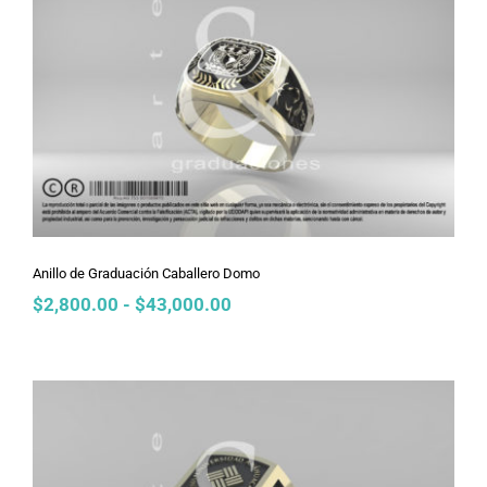
Anillo de Graduación Caballero Domo
Anillo de Graduación Caballero Domo
Rango
$
2,800.00
-
$
43,000.00
de
precios:
desde
$2,800.00
hasta
$43,000.00