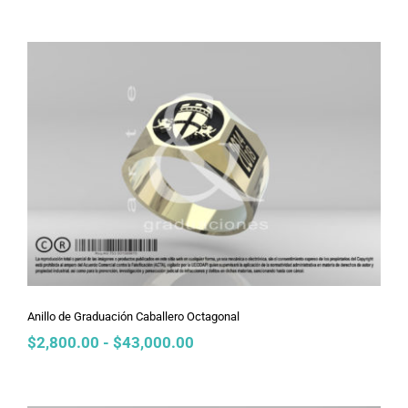
precios:
desde
$2,800.00
hasta
$27,500.00
Anillo de Graduación Caballero
Octagonal
Anillo de Graduación Caballero Octagonal
Rango
$
2,800.00
-
$
43,000.00
de
precios:
desde