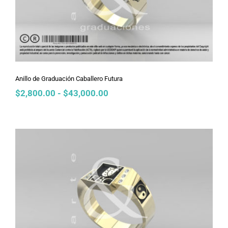
Anillo de Graduación Caballero Futura
Rango
$
2,800.00
-
$
43,000.00
de
precios:
desde
$2,800.00
hasta
$43,000.00
Anillo de Graduación Caballero Doble
Inclinado