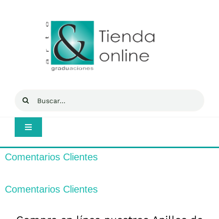
Saltar
al
contenido
Buscar:
Toggle
Navigation
Inicio
Comentarios Clientes
Mi cuenta
Comentarios Clientes
Tienda