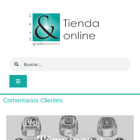
Saltar
al
contenido
Buscar:
Toggle
Navigation
Inicio
Comentarios Clientes
Mi cuenta
Tienda