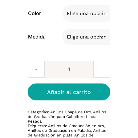
Color

Medida

Anillo
de
Graduación
Añadir al carrito
Caballero
Retro
Categorías:
Anillos Chapa de Oro
,
Anillos
Air
de Graduación para Caballero Línea
Pesada
cantidad
Etiquetas:
Anillos de Graduación en oro
,
Anillos de Graduación en Paladio
,
Anillos
de Graduación en plata
,
Anillos de