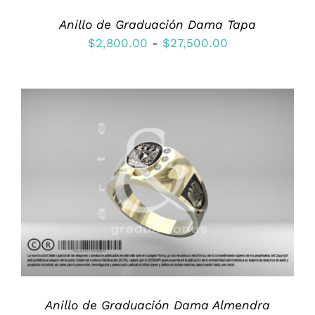
PUEDEN
ELEGIR
Anillo de Graduación Dama Tapa
EN
Rango
$
2,800.00
-
$
27,500.00
LA
de
PÁGINA
DE
precios:
PRODUCTO
desde
$2,800.00
hasta
$27,500.00
ESTE
SELECCIONAR OPCIONES
/
PRODUCTO
DETALLES
TIENE
MÚLTIPLES
VARIANTES.
LAS
OPCIONES
SE
PUEDEN
ELEGIR
Anillo de Graduación Dama Almendra