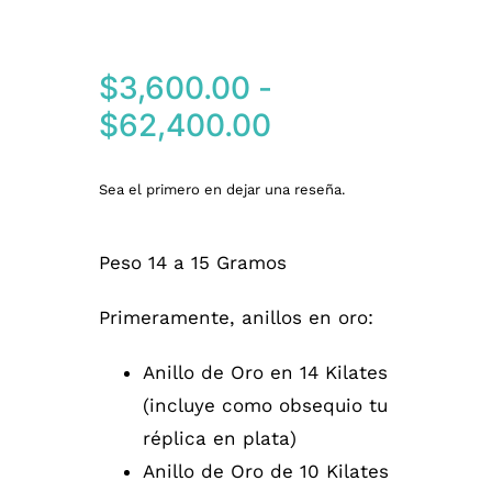
$
3,600.00
-
Rango
$
62,400.00
de
precios:
Sea el primero en dejar una reseña.
desde
Peso 14 a 15 Gramos
$3,600.00
hasta
Primeramente, anillos en oro:
$62,400.00
Anillo de Oro en 14 Kilates
(incluye como obsequio tu
réplica en plata)
Anillo de Oro de 10 Kilates