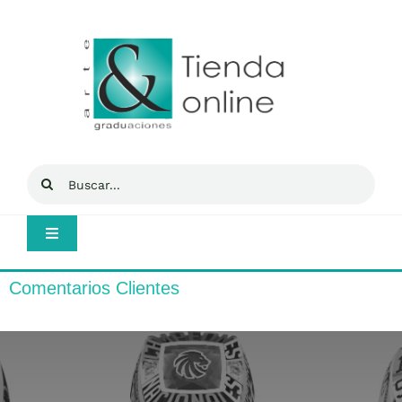
Saltar
al
contenido
Buscar:
Toggle
Navigation
Inicio
Comentarios Clientes
Mi cuenta
Tienda