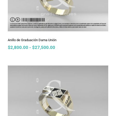
Anillo de Graduación Dama Unión
Rango
$
2,800.00
-
$
27,500.00
de
precios:
desde
$2,800.00
hasta
$27,500.00
Anillo de Graduación Dama Tobogán