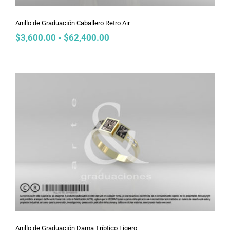
Anillo de Graduación Caballero Retro Air
Rango
$
3,600.00
-
$
62,400.00
de
precios:
desde
$3,600.00
hasta
$62,400.00
Anillo de Graduación Dama Tríptico
Ligero
Anillo de Graduación Dama Tríptico Ligero