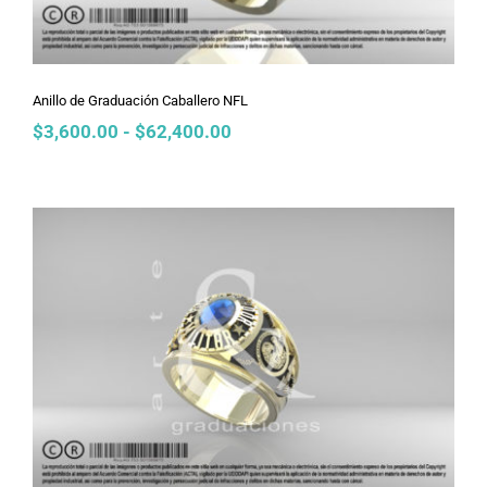
Anillo de Graduación Caballero NFL
Rango
$
3,600.00
-
$
62,400.00
de
precios:
desde
$3,600.00
hasta
$62,400.00
Anillo de Graduación Caballero Retro
Air