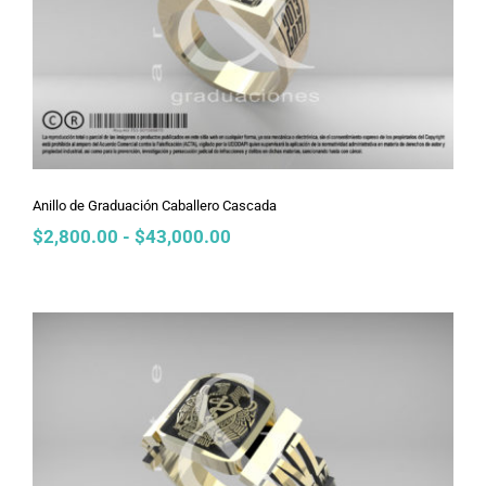
Anillo de Graduación Caballero
Cascada
Anillo de Graduación Caballero Cascada
Rango
$
2,800.00
-
$
43,000.00
de
precios:
desde
$2,800.00
hasta
$43,000.00
Anillo de Graduación Caballero
Calado