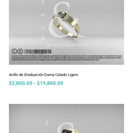
Anillo de Graduación Dama Calado
Ligero
Anillo de Graduación Dama Calado Ligero
Rango
$
2,800.00
-
$
19,800.00
de
precios:
desde
$2,800.00
hasta
$19,800.00