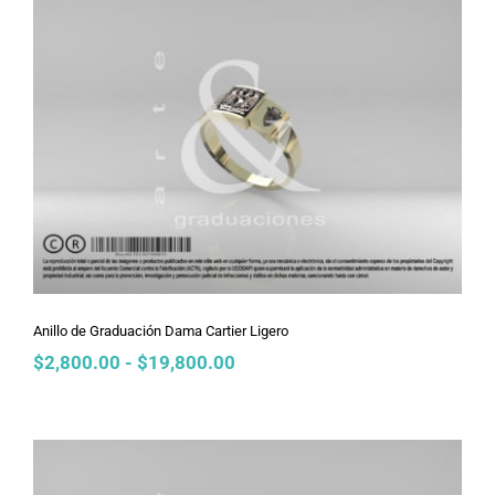
$2,800.00
hasta
$19,800.00
Anillo de Graduación Dama Cartier
Ligero
Anillo de Graduación Dama Cartier Ligero
Rango
$
2,800.00
-
$
19,800.00
de
precios:
desde
$2,800.00
hasta
$19,800.00