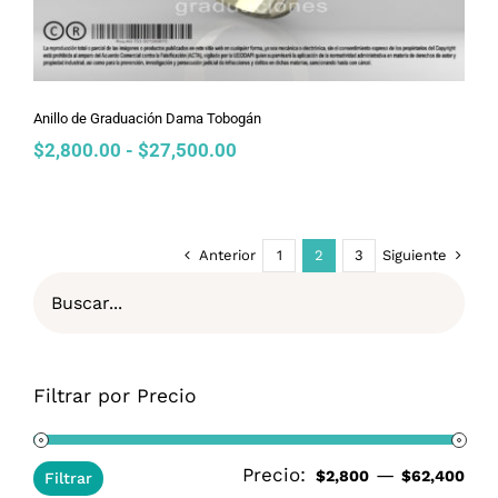
Anillo de Graduación Dama Tobogán
Rango
$
2,800.00
-
$
27,500.00
de
precios:
desde
$2,800.00
Anterior
Siguiente
1
2
3
hasta
$27,500.00
Filtrar por Precio
Precio:
—
Pre
Pre
$2,800
$62,400
Filtrar