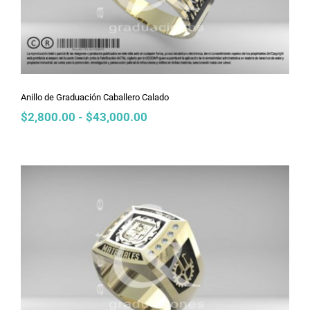
Anillo de Graduación Caballero Calado
Rango
$
2,800.00
-
$
43,000.00
de
precios:
desde
$2,800.00
hasta
$43,000.00
Anillo de Graduación Caballero NFL