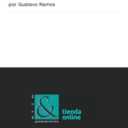
Valorado
por Gustavo Ramos
en
5
de 5