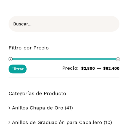
Filtro por Precio
Precio:
—
Pre
Pre
$2,800
$62,400
Filtrar
mí
má
Categorías de Producto
Anillos Chapa de Oro
(41)
Anillos de Graduación para Caballero
(10)