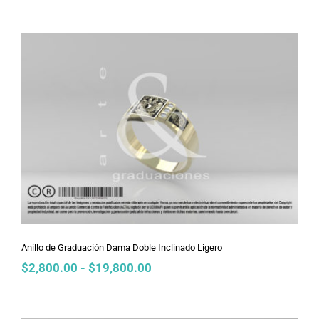
precios:
desde
$2,800.00
hasta
$19,800.00
Anillo de Graduación Dama Doble
Inclinado Ligero
Anillo de Graduación Dama Doble Inclinado Ligero
Rango
$
2,800.00
-
$
19,800.00
de
precios:
desde