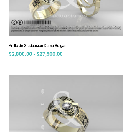
Anillo de Graduación Dama Bulgari
Rango
$
2,800.00
-
$
27,500.00
de
precios:
desde
$2,800.00
hasta
$27,500.00
Anillo de Graduación Dama Búho