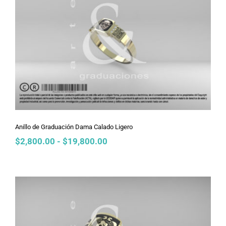
Anillo de Graduación Dama Calado
Ligero
Anillo de Graduación Dama Calado Ligero
Rango
$
2,800.00
-
$
19,800.00
de
precios:
desde
$2,800.00
hasta
$19,800.00