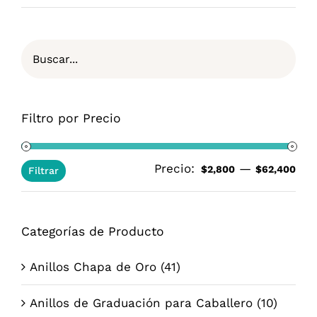
Filtro por Precio
Precio:
—
Pre
Pre
$2,800
$62,400
Filtrar
mí
má
Categorías de Producto
Anillos Chapa de Oro
(41)
Anillos de Graduación para Caballero
(10)