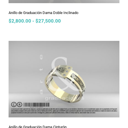
Anillo de Graduación Dama Doble Inclinado
Rango
$
2,800.00
-
$
27,500.00
de
precios:
desde
$2,800.00
hasta
$27,500.00
Anillo de Graduación Dama Cinturón
Anillo de Graduación Dama Cinturón