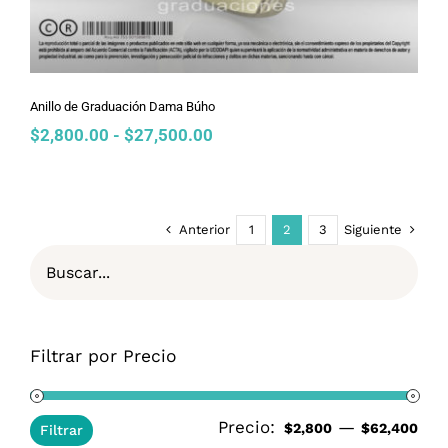
Anillo de Graduación Dama Búho
Rango
$
2,800.00
-
$
27,500.00
de
precios:
desde
$2,800.00
Anterior
Siguiente
1
2
3
hasta
$27,500.00
Filtrar por Precio
Precio:
—
Pre
Pre
$2,800
$62,400
Filtrar