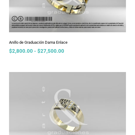
Anillo de Graduación Dama Enlace
Rango
$
2,800.00
-
$
27,500.00
de
precios:
desde
$2,800.00
hasta
$27,500.00
Anillo de Graduación Dama Doble
Inclinado Ligero