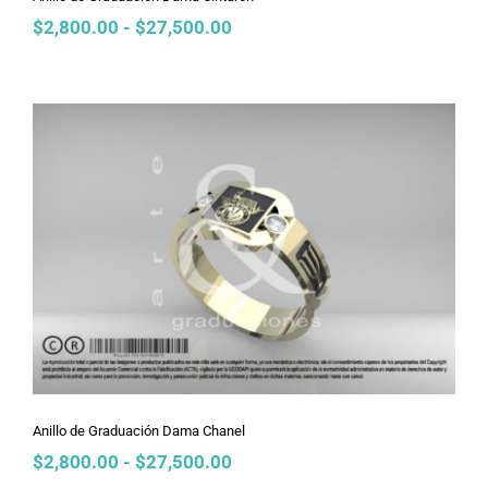
Rango
$
2,800.00
-
$
27,500.00
de
precios:
desde
$2,800.00
hasta
$27,500.00
Anillo de Graduación Dama Chanel
Anillo de Graduación Dama Chanel
Rango
$
2,800.00
-
$
27,500.00
de