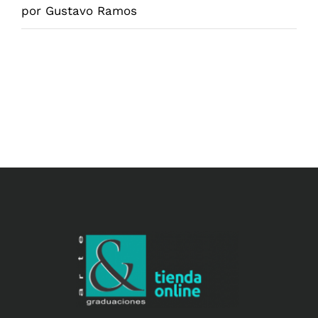
Valorado
por Gustavo Ramos
en
5
de 5