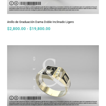
Anillo de Graduación Dama Doble Inclinado Ligero
Rango
$
2,800.00
-
$
19,800.00
de
precios:
desde
$2,800.00
hasta
$19,800.00
Anillo de Graduación Dama Doble
Inclinado