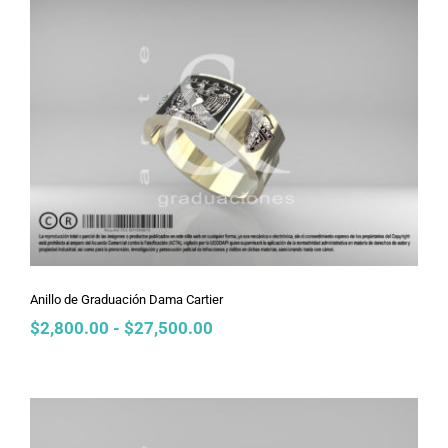
$2,800.00
hasta
$19,800.00
Anillo de Graduación Dama Cartier
Anillo de Graduación Dama Cartier
Rango
$
2,800.00
-
$
27,500.00
de
precios:
desde
$2,800.00
hasta
$27,500.00