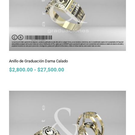
Anillo de Graduación Dama Calado
Anillo de Graduación Dama Calado
Rango
$
2,800.00
-
$
27,500.00
de
precios:
desde
$2,800.00
hasta
$27,500.00
Anillo de Graduación Dama Bulgari