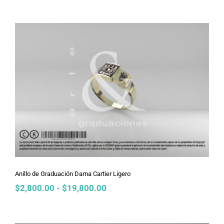
precios:
desde
$2,800.00
hasta
$27,500.00
Anillo de Graduación Dama Cartier
Ligero
Anillo de Graduación Dama Cartier Ligero
Rango
$
2,800.00
-
$
19,800.00
de
precios:
desde