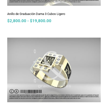
Anillo de Graduación Dama 3 Cubos Ligero
Rango
$
2,800.00
-
$
19,800.00
de
precios:
desde
$2,800.00
hasta
$19,800.00
Anillo de Graduación Dama 3 Cubos