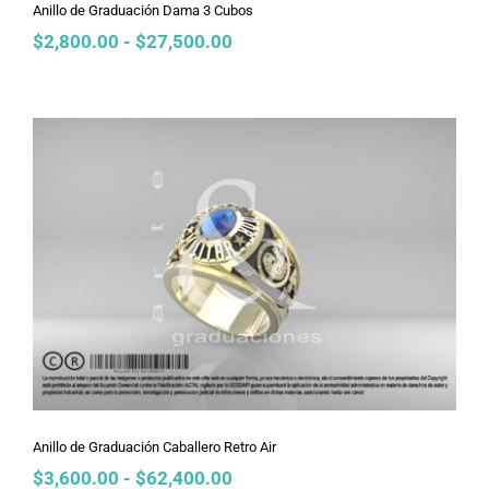
Anillo de Graduación Dama 3 Cubos
Rango
$
2,800.00
-
$
27,500.00
de
precios:
desde
$2,800.00
hasta
$27,500.00
Anillo de Graduación Caballero Retro
Air
Anillo de Graduación Caballero Retro Air
Rango
$
3,600.00
-
$
62,400.00