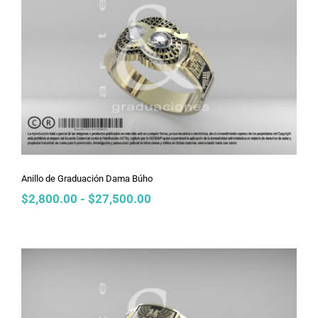
Anillo de Graduación Dama Búho
Anillo de Graduación Dama Búho
Rango
$
2,800.00
-
$
27,500.00
de
precios:
desde
$2,800.00
hasta
$27,500.00