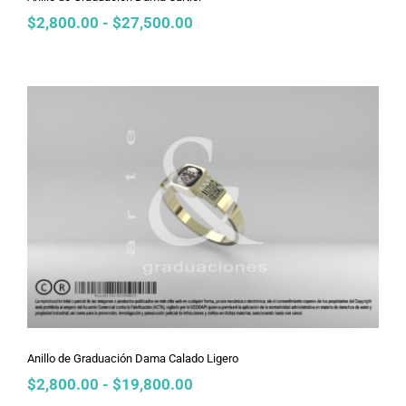
Rango
$
2,800.00
-
$
27,500.00
de
precios:
desde
$2,800.00
hasta
$27,500.00
Anillo de Graduación Dama Calado
Ligero
Anillo de Graduación Dama Calado Ligero
Rango
$
2,800.00
-
$
19,800.00
de