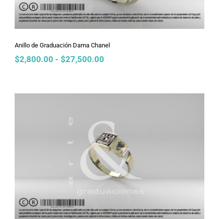
Anillo de Graduación Dama Chanel
Rango
$
2,800.00
-
$
27,500.00
de
precios:
desde
$2,800.00
hasta
$27,500.00
Anillo de Graduación Dama Cartier
Ligero