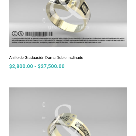
Anillo de Graduación Dama Doble
Inclinado
Anillo de Graduación Dama Doble Inclinado
Rango
$
2,800.00
-
$
27,500.00
de
precios:
desde
$2,800.00
hasta
$27,500.00
Anillo de Graduación Dama Cinturón