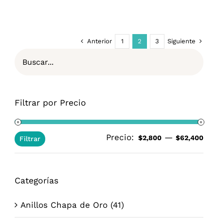
de
precios:
desde
$3,600.00
Anterior
Siguiente
1
2
3
hasta
$62,400.00
Filtrar por Precio
Precio:
—
Pre
Pre
$2,800
$62,400
Filtrar
mí
má
Categorías
Anillos Chapa de Oro
(41)