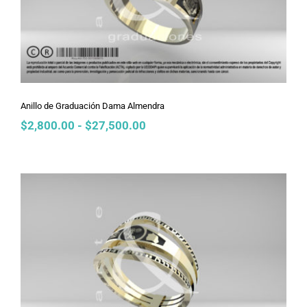
Anillo de Graduación Dama Almendra
Rango
$
2,800.00
-
$
27,500.00
de
precios:
desde
$2,800.00
hasta
$27,500.00
Anillo de Graduación Dama Alianza
Picos