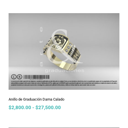
precios:
desde
$2,800.00
hasta
$19,800.00
Anillo de Graduación Dama Calado
Anillo de Graduación Dama Calado
Rango
$
2,800.00
-
$
27,500.00
de
precios:
desde