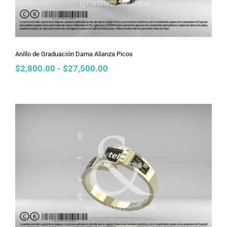
Anillo de Graduación Dama Alianza Picos
Rango
$
2,800.00
-
$
27,500.00
de
precios:
desde
$2,800.00
hasta
$27,500.00
Anillo de Graduación Dama 3 Cubos
Ligero