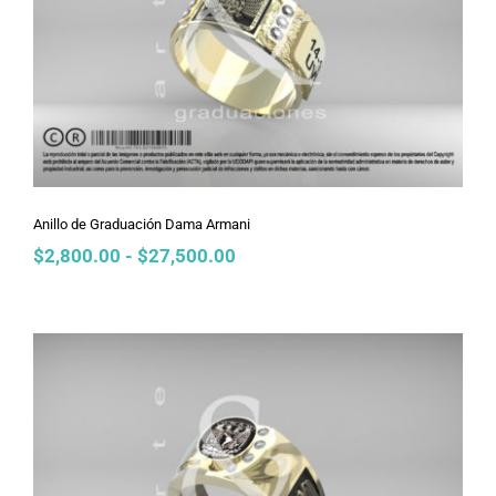
Anillo de Graduación Dama Armani
Anillo de Graduación Dama Armani
Rango
$
2,800.00
-
$
27,500.00
de
precios:
desde
$2,800.00
hasta
$27,500.00
Anillo de Graduación Dama Almendra