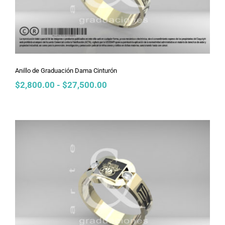
Anillo de Graduación Dama Cinturón
Rango
$
2,800.00
-
$
27,500.00
de
precios:
desde
$2,800.00
hasta
$27,500.00
Anillo de Graduación Dama Chanel