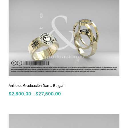
$2,800.00
hasta
$27,500.00
Anillo de Graduación Dama Bulgari
Anillo de Graduación Dama Bulgari
Rango
$
2,800.00
-
$
27,500.00
de
precios:
desde
$2,800.00
hasta
$27,500.00