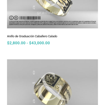
Anillo de Graduación Caballero Calado
Rango
$
2,800.00
-
$
43,000.00
de
precios:
desde
$2,800.00
hasta
$43,000.00
Anillo de Graduación Caballero
Armani