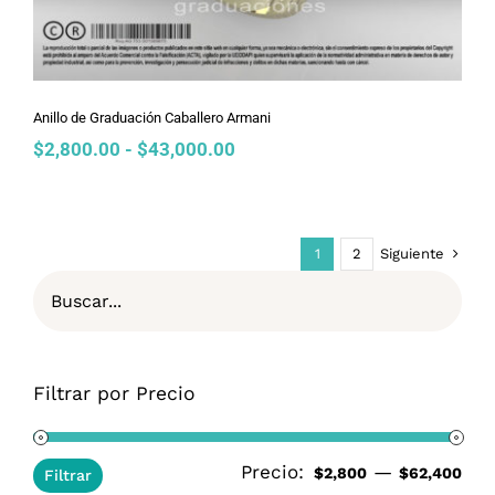
Anillo de Graduación Caballero Armani
Rango
$
2,800.00
-
$
43,000.00
de
precios:
desde
$2,800.00
Siguiente
1
2
hasta
$43,000.00
Filtrar por Precio
Precio:
—
Pre
Pre
$2,800
$62,400
Filtrar