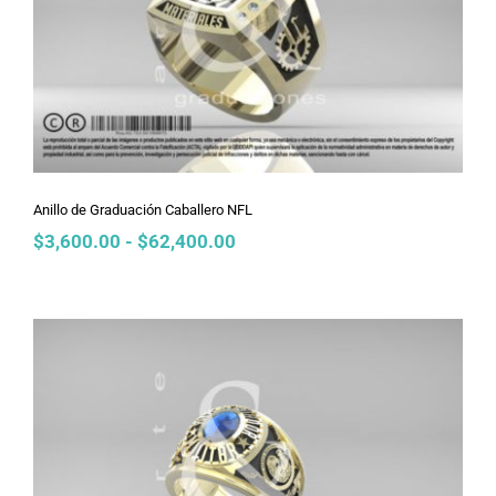
Anillo de Graduación Caballero NFL
Anillo de Graduación Caballero NFL
Rango
$
3,600.00
-
$
62,400.00
de
precios:
desde
$3,600.00
hasta
$62,400.00
Anillo de Graduación Caballero Retro
Air