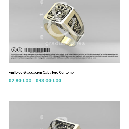
Anillo de Graduación Caballero
Contorno
Anillo de Graduación Caballero Contorno
Rango
$
2,800.00
-
$
43,000.00
de
precios:
desde
$2,800.00
hasta
$43,000.00