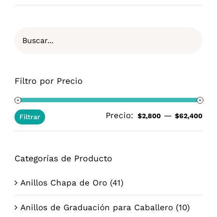
Filtro por Precio
Precio:
—
Pre
Pre
$2,800
$62,400
Filtrar
mí
má
Categorías de Producto
Anillos Chapa de Oro
(41)
Anillos de Graduación para Caballero
(10)