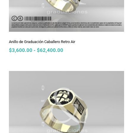
Anillo de Graduación Caballero Retro Air
Rango
$
3,600.00
-
$
62,400.00
de
precios:
desde
$3,600.00
hasta
$62,400.00
Anillo de Graduación Caballero
Octagonal