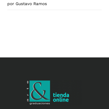
Valorado
por Gustavo Ramos
en
5
de 5