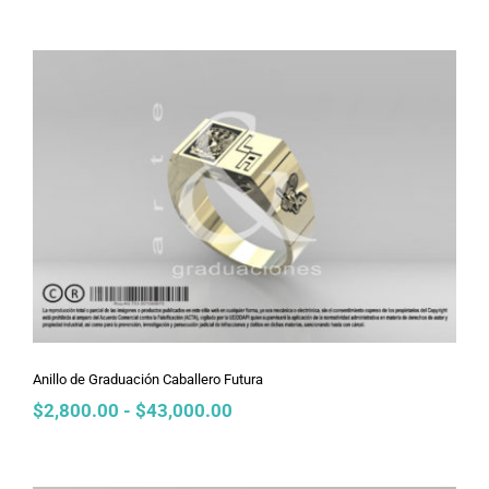
precios:
desde
$2,800.00
hasta
$43,000.00
Anillo de Graduación Caballero
Futura
Anillo de Graduación Caballero Futura
Rango
$
2,800.00
-
$
43,000.00
de
precios:
desde