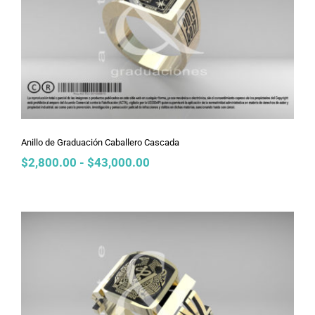
Anillo de Graduación Caballero
Cascada
Anillo de Graduación Caballero Cascada
Rango
$
2,800.00
-
$
43,000.00
de
precios:
desde
$2,800.00
hasta
$43,000.00
Anillo de Graduación Caballero
Calado