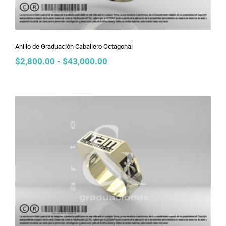
Anillo de Graduación Caballero Octagonal
Rango
$
2,800.00
-
$
43,000.00
de
precios:
desde
$2,800.00
hasta
$43,000.00
Anillo de Graduación Caballero
Macros