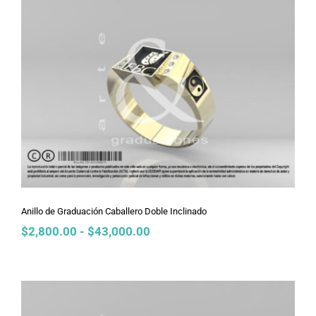
$2,800.00
hasta
$43,000.00
Anillo de Graduación Caballero Doble
Inclinado
Anillo de Graduación Caballero Doble Inclinado
Rango
$
2,800.00
-
$
43,000.00
de
precios:
desde
$2,800.00
hasta
$43,000.00