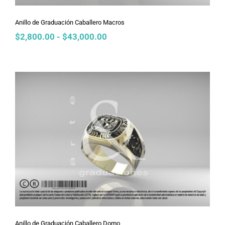
Anillo de Graduación Caballero Macros
Rango
$
2,800.00
-
$
43,000.00
de
precios:
desde
$2,800.00
hasta
$43,000.00
Anillo de Graduación Caballero Domo
Anillo de Graduación Caballero Domo