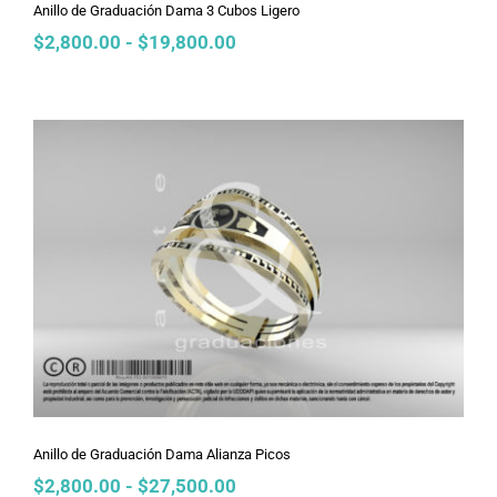
Anillo de Graduación Dama 3 Cubos Ligero
Rango
$
2,800.00
-
$
19,800.00
de
precios:
desde
$2,800.00
hasta
$19,800.00
Anillo de Graduación Dama Alianza
Picos
Anillo de Graduación Dama Alianza Picos
Rango
$
2,800.00
-
$
27,500.00