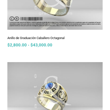
Anillo de Graduación Caballero Octagonal
Rango
$
2,800.00
-
$
43,000.00
de
precios:
desde
$2,800.00
hasta
$43,000.00
Anillo de Graduación Caballero Retro
Air