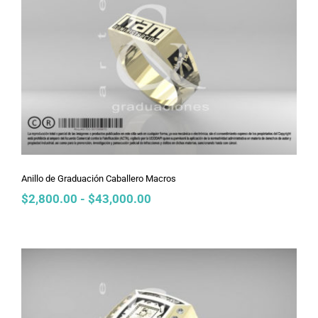
Anillo de Graduación Caballero
Macros
Anillo de Graduación Caballero Macros
Rango
$
2,800.00
-
$
43,000.00
de
precios:
desde
$2,800.00
hasta
$43,000.00