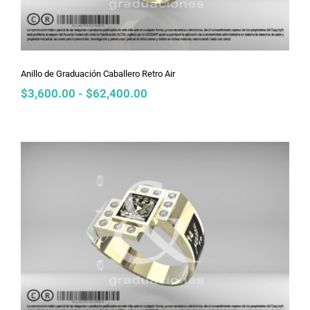
Anillo de Graduación Caballero Retro Air
Rango
$
3,600.00
-
$
62,400.00
de
precios:
desde
$3,600.00
hasta
$62,400.00
Anillo de Graduación Dama 3 Cubos