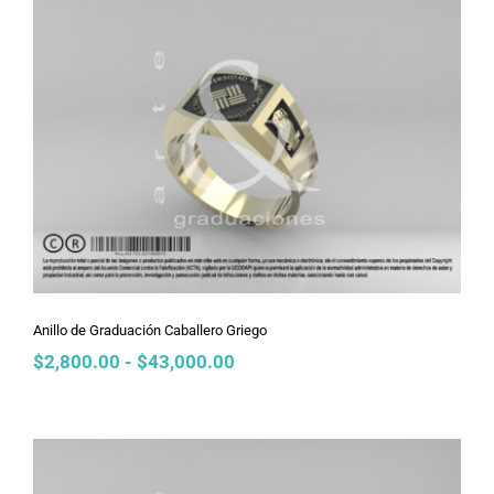
$2,800.00
hasta
$43,000.00
Anillo de Graduación Caballero Griego
Anillo de Graduación Caballero Griego
Rango
$
2,800.00
-
$
43,000.00
de
precios:
desde
$2,800.00
hasta
$43,000.00