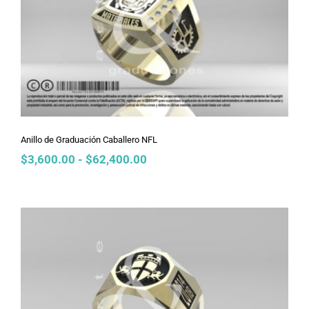
Anillo de Graduación Caballero NFL
Anillo de Graduación Caballero NFL
Rango
$
3,600.00
-
$
62,400.00
de
precios:
desde
$3,600.00
hasta
$62,400.00
Anillo de Graduación Caballero
Octagonal