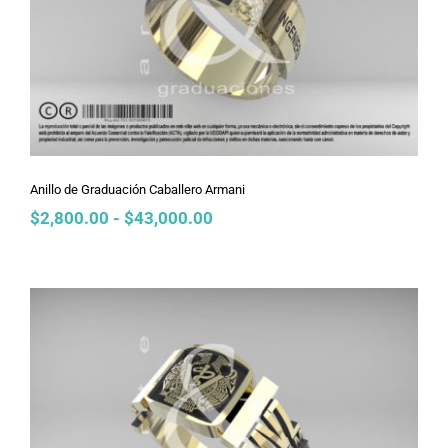
Anillo de Graduación Caballero
Armani
Anillo de Graduación Caballero Armani
Rango
$
2,800.00
-
$
43,000.00
de
precios:
desde
$2,800.00
hasta
$43,000.00
Anillo de Graduación Caballero
Calado