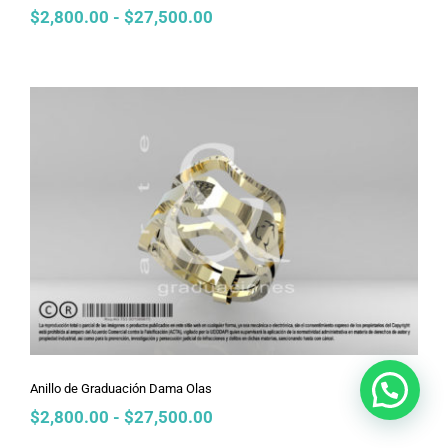
Rango
$
2,800.00
-
$
27,500.00
de
precios:
desde
$2,800.00
hasta
$27,500.00
Anillo de Graduación Dama Olas
Anillo de Graduación Dama Olas
Rango
$
2,800.00
-
$
27,500.00
de