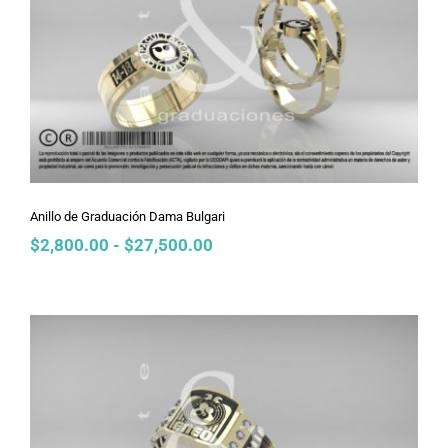
Anillo de Graduación Dama Bulgari
Anillo de Graduación Dama Bulgari
Rango
$
2,800.00
-
$
27,500.00
de
precios:
desde
$2,800.00
hasta
$27,500.00