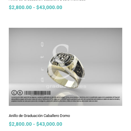
Rango
$
2,800.00
-
$
43,000.00
de
precios:
desde
$2,800.00
hasta
$43,000.00
Anillo de Graduación Caballero Domo
Anillo de Graduación Caballero Domo
Rango
$
2,800.00
-
$
43,000.00
de