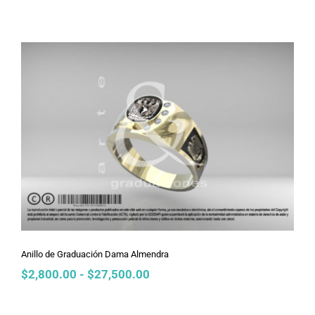
de
precios:
desde
$2,800.00
hasta
$27,500.00
Anillo de Graduación Dama Almendra
Anillo de Graduación Dama Almendra
Rango
$
2,800.00
-
$
27,500.00
de
precios: