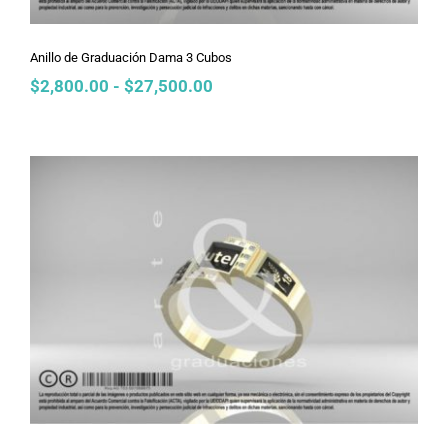
Anillo de Graduación Dama 3 Cubos
Rango
$
2,800.00
-
$
27,500.00
de
precios:
desde
$2,800.00
hasta
$27,500.00
Anillo de Graduación Dama 3 Cubos
Ligero