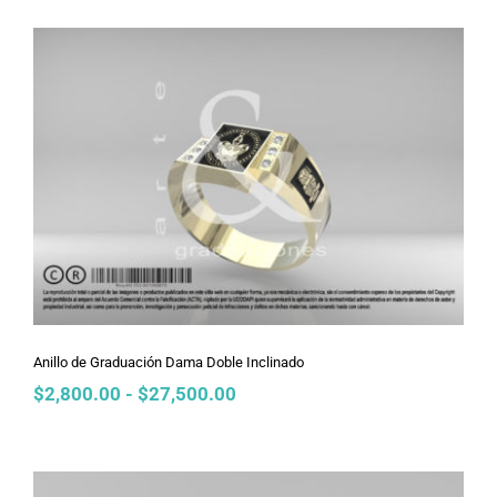
desde
$2,800.00
hasta
$27,500.00
Anillo de Graduación Dama Doble
Inclinado
Anillo de Graduación Dama Doble Inclinado
Rango
$
2,800.00
-
$
27,500.00
de
precios:
desde
$2,800.00