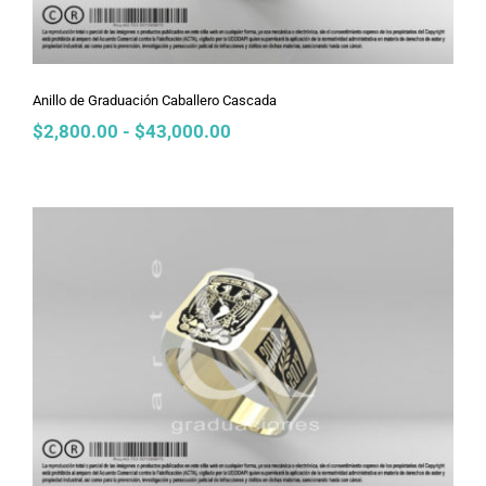
Anillo de Graduación Caballero Cascada
Rango
$
2,800.00
-
$
43,000.00
de
precios:
desde
$2,800.00
hasta
$43,000.00
Anillo de Graduación Caballero
Contorno