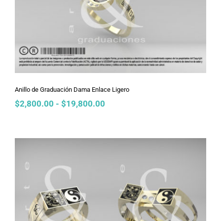
Anillo de Graduación Dama Enlace
Ligero
Anillo de Graduación Dama Enlace Ligero
Rango
$
2,800.00
-
$
19,800.00
de
precios:
desde
$2,800.00
hasta
$19,800.00
Anillo de Graduación Dama Ensamble