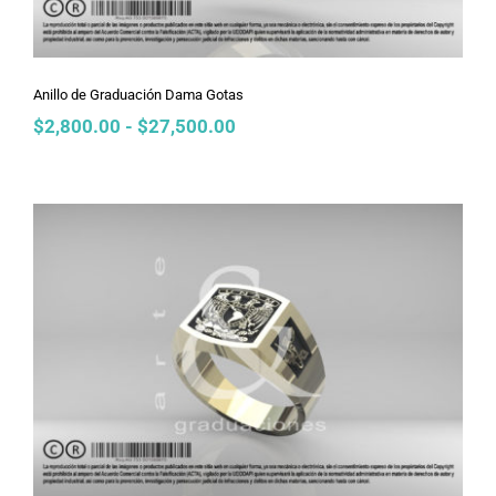
Anillo de Graduación Dama Gotas
Rango
$
2,800.00
-
$
27,500.00
de
precios:
desde
$2,800.00
hasta
$27,500.00
Anillo de Graduación Dama Griego