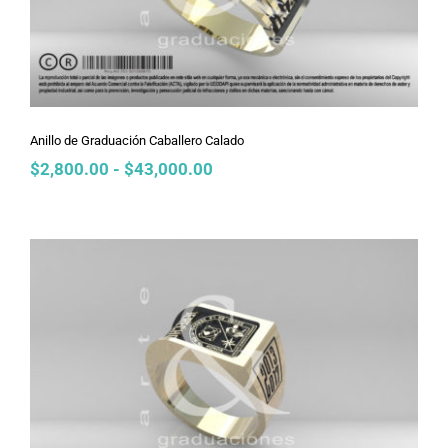
Anillo de Graduación Caballero Calado
Rango
$
2,800.00
-
$
43,000.00
de
precios:
desde
$2,800.00
hasta
$43,000.00
Anillo de Graduación Caballero
Cascada