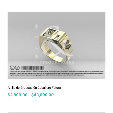
precios:
desde
$2,800.00
hasta
$43,000.00
Anillo de Graduación Caballero
Futura
Anillo de Graduación Caballero Futura
Rango
$
2,800.00
-
$
43,000.00
de
precios:
desde