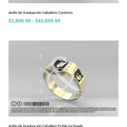
Anillo de Graduación Caballero Contorno
Rango
$
2,800.00
-
$
43,000.00
de
precios:
desde
$2,800.00
hasta
$43,000.00
Anillo de Graduación Caballero Doble
Inclinado
Anillo de Graduación Caballero Doble Inclinado