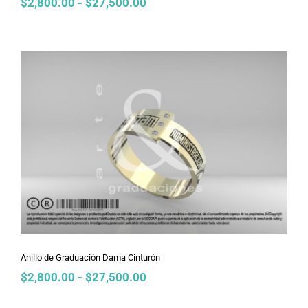
Rango
$
2,800.00
-
$
27,500.00
de
precios:
desde
$2,800.00
hasta
$27,500.00
Anillo de Graduación Dama Cinturón
Anillo de Graduación Dama Cinturón
Rango
$
2,800.00
-
$
27,500.00
de
precios: