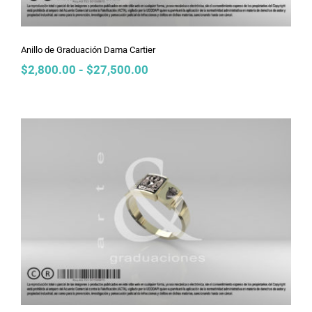
Anillo de Graduación Dama Cartier
Rango
$
2,800.00
-
$
27,500.00
de
precios:
desde
$2,800.00
hasta
$27,500.00
Anillo de Graduación Dama Cartier
Ligero