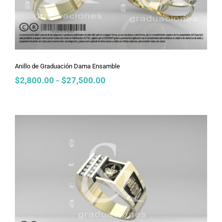
Anillo de Graduación Dama Ensamble
Rango
$
2,800.00
-
$
27,500.00
de
precios:
desde
$2,800.00
hasta
$27,500.00
Anillo de Graduación Dama Gotas