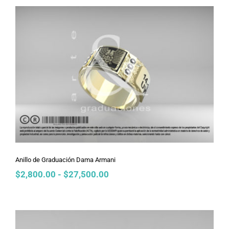
desde
$2,800.00
hasta
$27,500.00
Anillo de Graduación Dama Armani
Anillo de Graduación Dama Armani
Rango
$
2,800.00
-
$
27,500.00
de
precios:
desde
$2,800.00
hasta