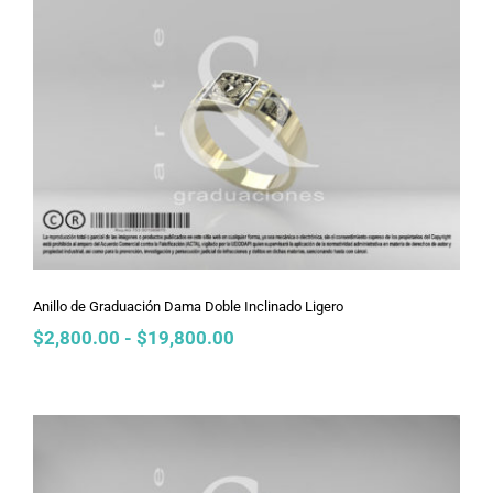
hasta
$27,500.00
Anillo de Graduación Dama Doble
Inclinado Ligero
Anillo de Graduación Dama Doble Inclinado Ligero
Rango
$
2,800.00
-
$
19,800.00
de
precios:
desde
$2,800.00
hasta
$19,800.00