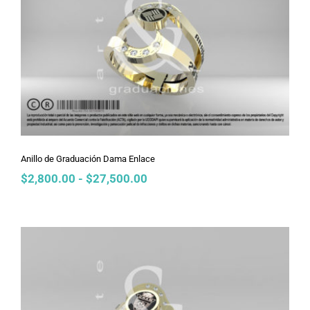
Anillo de Graduación Dama Enlace
Anillo de Graduación Dama Enlace
Rango
$
2,800.00
-
$
27,500.00
de
precios:
desde
$2,800.00
hasta
$27,500.00