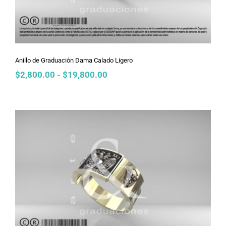
Anillo de Graduación Dama Calado Ligero
Rango
$
2,800.00
-
$
19,800.00
de
precios:
desde
$2,800.00
hasta
$19,800.00
Anillo de Graduación Dama Cartier