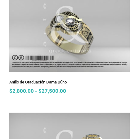
$27,500.00
Anillo de Graduación Dama Búho
Anillo de Graduación Dama Búho
Rango
$
2,800.00
-
$
27,500.00
de
precios:
desde
$2,800.00
hasta
$27,500.00