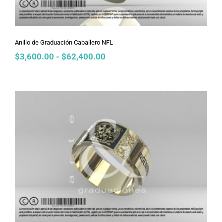
Anillo de Graduación Caballero NFL
Rango
$
3,600.00
-
$
62,400.00
de
precios:
desde
$3,600.00
hasta
$62,400.00
Anillo de Graduación Caballero
Armani