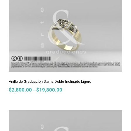
hasta
$19,800.00
Anillo de Graduación Dama Doble
Inclinado Ligero
Anillo de Graduación Dama Doble Inclinado Ligero
Rango
$
2,800.00
-
$
19,800.00
de
precios:
desde
$2,800.00
hasta
$19,800.00