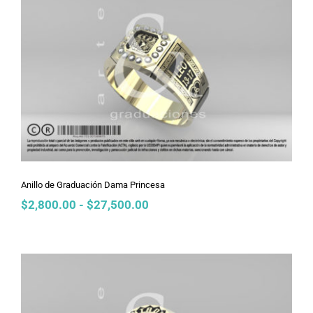
$27,500.00
Anillo de Graduación Dama Princesa
Anillo de Graduación Dama Princesa
Rango
$
2,800.00
-
$
27,500.00
de
precios:
desde
$2,800.00
hasta
$27,500.00