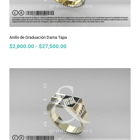
Anillo de Graduación Dama Tapa
Rango
$
2,800.00
-
$
27,500.00
de
precios:
desde
$2,800.00
hasta
$27,500.00
Anillo de Graduación Dama Tobogán