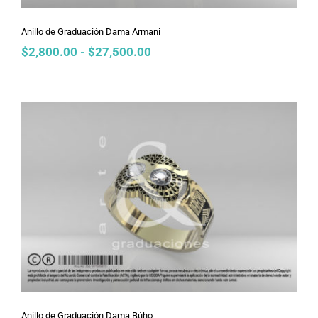
Anillo de Graduación Dama Armani
Rango
$
2,800.00
-
$
27,500.00
de
precios:
desde
$2,800.00
hasta
$27,500.00
Anillo de Graduación Dama Búho
Anillo de Graduación Dama Búho