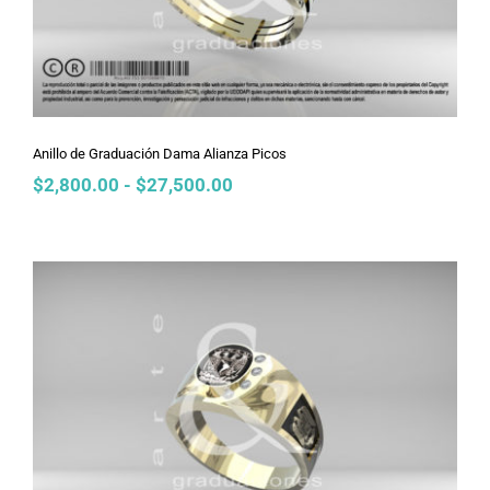
Anillo de Graduación Dama Alianza Picos
Rango
$
2,800.00
-
$
27,500.00
de
precios:
desde
$2,800.00
hasta
$27,500.00
Anillo de Graduación Dama Almendra