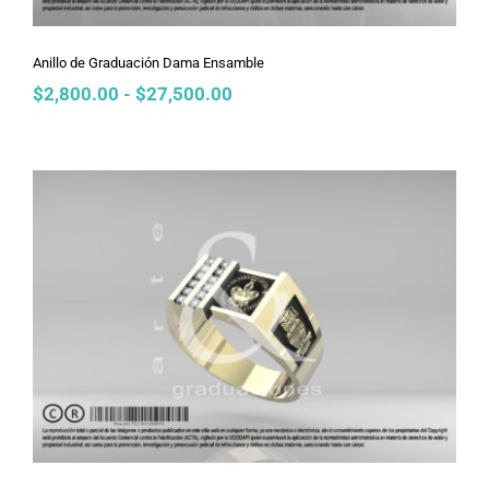
Anillo de Graduación Dama Ensamble
Rango
$
2,800.00
-
$
27,500.00
de
precios:
desde
$2,800.00
hasta
$27,500.00
Anillo de Graduación Dama Gotas