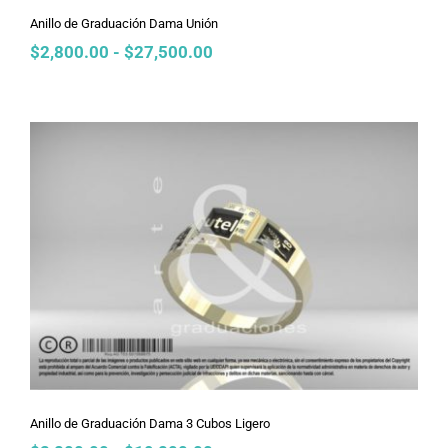
Anillo de Graduación Dama Unión
Rango
$
2,800.00
-
$
27,500.00
de
precios:
desde
$2,800.00
hasta
$27,500.00
Anillo de Graduación Dama 3 Cubos
Ligero
Anillo de Graduación Dama 3 Cubos Ligero