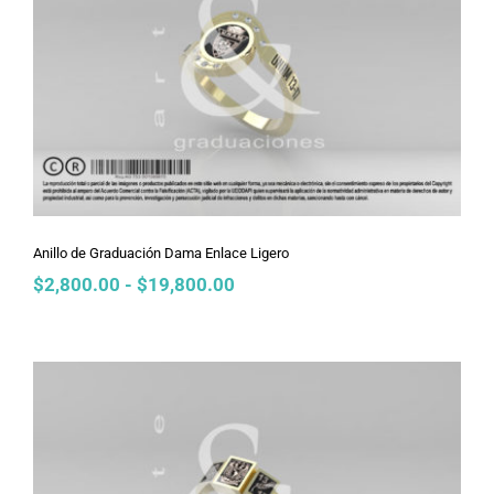
Anillo de Graduación Dama Enlace
Ligero
Anillo de Graduación Dama Enlace Ligero
Rango
$
2,800.00
-
$
19,800.00
de
precios:
desde
$2,800.00
hasta
$19,800.00