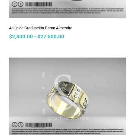
Anillo de Graduación Dama Almendra
Rango
$
2,800.00
-
$
27,500.00
de
precios:
desde
$2,800.00
hasta
$27,500.00
Anillo de Graduación Dama Armani