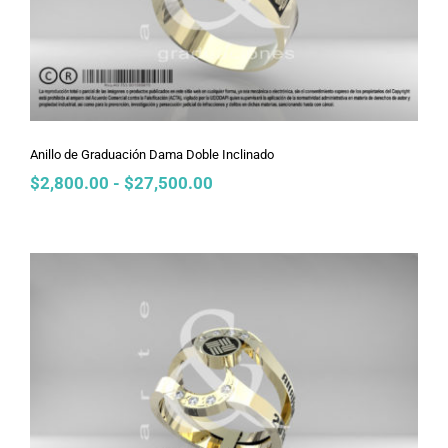
Anillo de Graduación Dama Doble Inclinado
Rango
$
2,800.00
-
$
27,500.00
de
precios:
desde
$2,800.00
hasta
$27,500.00
Anillo de Graduación Dama Enlace