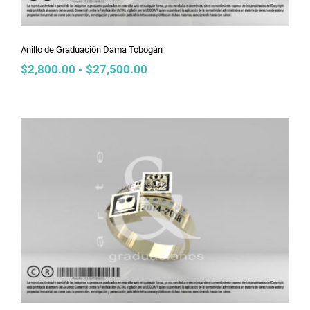
Anillo de Graduación Dama Tobogán
Rango
$
2,800.00
-
$
27,500.00
de
precios:
desde
$2,800.00
hasta
$27,500.00
Anillo de Graduación Dama Unión