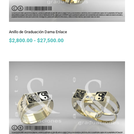
Anillo de Graduación Dama Enlace
Rango
$
2,800.00
-
$
27,500.00
de
precios:
desde
$2,800.00
hasta
$27,500.00
Anillo de Graduación Dama Ensamble