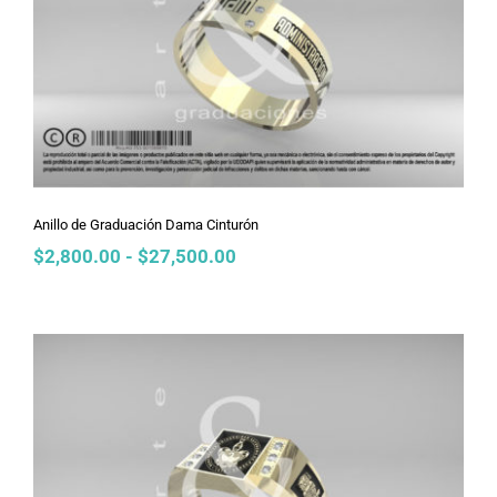
Anillo de Graduación Dama Cinturón
Anillo de Graduación Dama Cinturón
Rango
$
2,800.00
-
$
27,500.00
de
precios:
desde
$2,800.00
hasta
$27,500.00
Anillo de Graduación Dama Doble
Inclinado