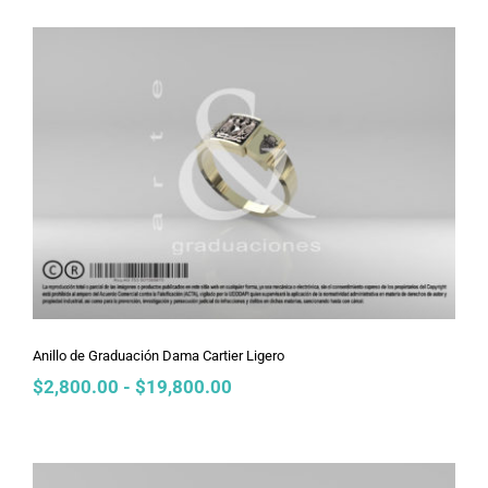
desde
$2,800.00
hasta
$19,800.00
Anillo de Graduación Dama Cartier
Ligero
Anillo de Graduación Dama Cartier Ligero
Rango
$
2,800.00
-
$
19,800.00
de
precios:
desde
$2,800.00