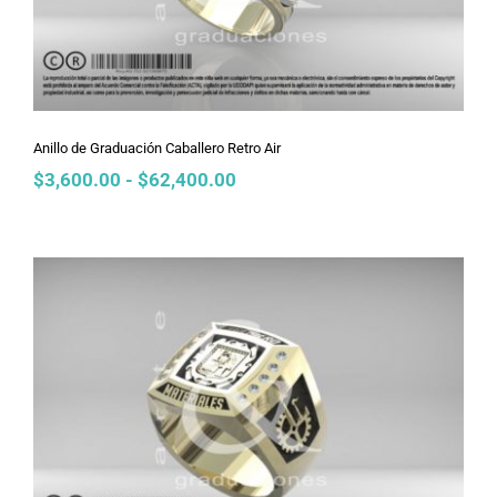
Anillo de Graduación Caballero Retro Air
Rango
$
3,600.00
-
$
62,400.00
de
precios:
desde
$3,600.00
hasta
$62,400.00
Anillo de Graduación Caballero NFL