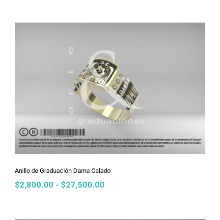
precios:
desde
$2,800.00
hasta
$27,500.00
Anillo de Graduación Dama Calado
Anillo de Graduación Dama Calado
Rango
$
2,800.00
-
$
27,500.00
de
precios:
desde