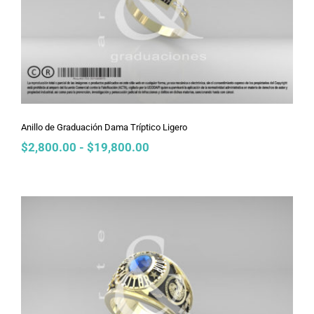
Anillo de Graduación Dama Tríptico
Ligero
Anillo de Graduación Dama Tríptico Ligero
Rango
$
2,800.00
-
$
19,800.00
de
precios:
desde
$2,800.00
hasta
$19,800.00
Anillo de Graduación Caballero Retro
Air