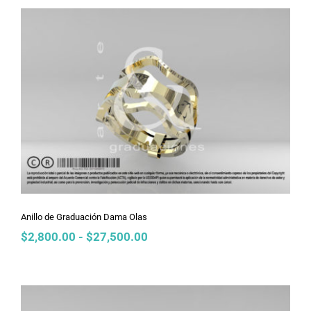
desde
$2,800.00
hasta
$27,500.00
Anillo de Graduación Dama Olas
Anillo de Graduación Dama Olas
Rango
$
2,800.00
-
$
27,500.00
de
precios:
desde
$2,800.00
hasta