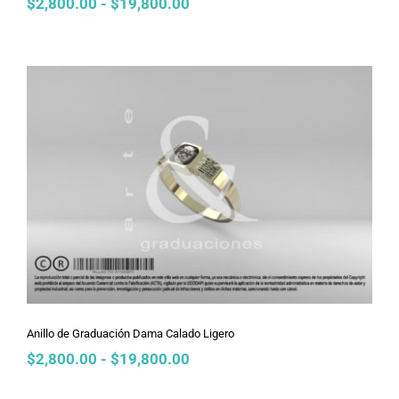
Rango
$
2,800.00
-
$
19,800.00
de
precios:
desde
$2,800.00
hasta
$19,800.00
Anillo de Graduación Dama Calado
Ligero
Anillo de Graduación Dama Calado Ligero
Rango
$
2,800.00
-
$
19,800.00
de
precios: