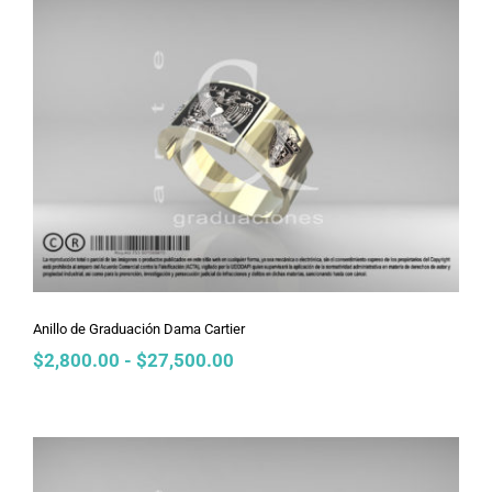
$2,800.00
hasta
$27,500.00
Anillo de Graduación Dama Cartier
Anillo de Graduación Dama Cartier
Rango
$
2,800.00
-
$
27,500.00
de
precios:
desde
$2,800.00
hasta
$27,500.00