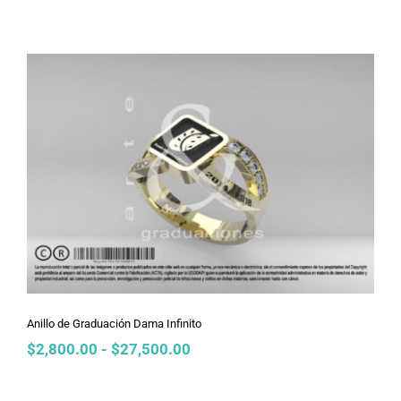
de
precios:
desde
$2,800.00
hasta
$27,500.00
Anillo de Graduación Dama Infinito
Anillo de Graduación Dama Infinito
Rango
$
2,800.00
-
$
27,500.00
de
precios: