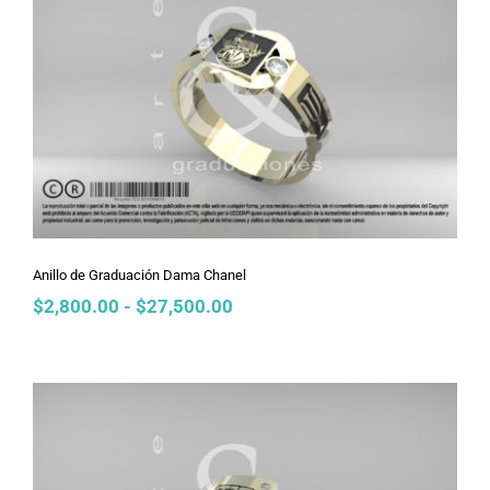
Anillo de Graduación Dama Chanel
Anillo de Graduación Dama Chanel
Rango
$
2,800.00
-
$
27,500.00
de
precios:
desde
$2,800.00
hasta
$27,500.00