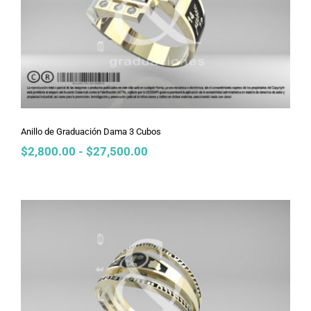
Anillo de Graduación Dama 3 Cubos
Anillo de Graduación Dama 3 Cubos
Rango
$
2,800.00
-
$
27,500.00
de
precios:
desde
$2,800.00
hasta
$27,500.00
Anillo de Graduación Dama Alianza
Picos